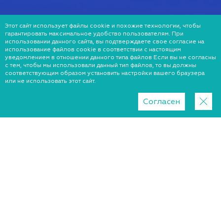
Этот сайт использует файлы cookie и похожие технологии, чтобы
гарантировать максимальное удобство пользователям. При
использовании данного сайта, вы подтверждаете свое согласие на
использование файлов cookie в соответствии с настоящим
уведомлением в отношении данного типа файлов Если вы не согласны
с тем, чтобы мы использовали данный тип файлов, то вы должны
соответствующим образом установить настройки вашего браузера
или не использовать этот сайт.
Согласен
Регион
Хмельницкий
Киев
Львов
Запорожье
Днепр
Харьков
Краматорск
Ужгород
Николаев
Черкассы
Житомир
Одесса
Винница
Луцк