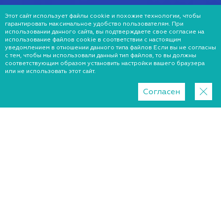
Этот сайт использует файлы cookie и похожие технологии, чтобы
гарантировать максимальное удобство пользователям. При
использовании данного сайта, вы подтверждаете свое согласие на
использование файлов cookie в соответствии с настоящим
уведомлением в отношении данного типа файлов Если вы не согласны
с тем, чтобы мы использовали данный тип файлов, то вы должны
соответствующим образом установить настройки вашего браузера
или не использовать этот сайт.
Согласен
Регион
Харьков
Киев
Львов
Хмельницкий
Запорожье
Днепр
Краматорск
Ужгород
Николаев
Черкассы
Житомир
Одесса
Винница
Луцк
Полтава
Ровно
Сумы