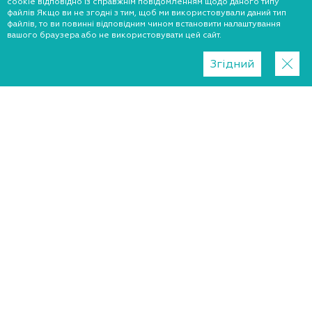
cookie відповідно із справжнім повідомленням щодо даного типу
файлів Якщо ви не згодні з тим, щоб ми використовували даний тип
файлів, то ви повинні відповідним чином встановити налаштування
вашого браузера або не використовувати цей сайт.
Згідний
Регион
Хмельницький
Київ
Львів
Запоріжжя
Дніпро
Харків
Краматорськ
Ужгород
Миколаїв
Черкаси
Житомир
Одеса
Вінниця
Луцьк
Полтава
Рівне
Суми
Тернопіль
Чернівці
Херсон
Чернігів
Кропивницький
Біла Церква
Ізмаїл
Кам'янське
Кременчук
Кривий Ріг
Нікополь
Новомосковськ
Павлоград