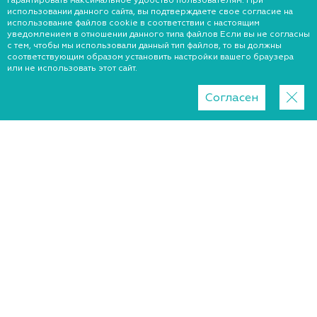
гарантировать максимальное удобство пользователям. При
использовании данного сайта, вы подтверждаете свое согласие на
использование файлов cookie в соответствии с настоящим
уведомлением в отношении данного типа файлов Если вы не согласны
с тем, чтобы мы использовали данный тип файлов, то вы должны
соответствующим образом установить настройки вашего браузера
или не использовать этот сайт.
Согласен
Регион
Полтава
Киев
Львов
Хмельницкий
Запорожье
Днепр
Харьков
Краматорск
Ужгород
Николаев
Черкассы
Житомир
Одесса
Винница
Луцк
Ровно
Сумы
Тернополь
Черновцы
Херсон
Чернигов
Кропивницкий
Белая Церковь
Измаил