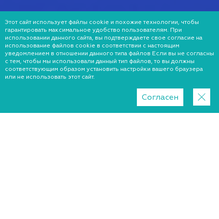
Этот сайт использует файлы cookie и похожие технологии, чтобы
гарантировать максимальное удобство пользователям. При
использовании данного сайта, вы подтверждаете свое согласие на
использование файлов cookie в соответствии с настоящим
уведомлением в отношении данного типа файлов Если вы не согласны
с тем, чтобы мы использовали данный тип файлов, то вы должны
соответствующим образом установить настройки вашего браузера
или не использовать этот сайт.
Согласен
Регион
Кривой Рог
Киев
Львов
Хмельницкий
Запорожье
Днепр
Харьков
Краматорск
Ужгород
Николаев
Черкассы
Житомир
Одесса
Винница
Луцк
Полтава
Ровно