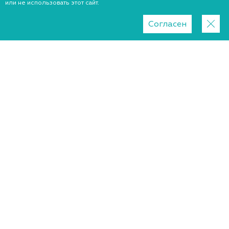
или не использовать этот сайт.
Согласен
ПУКУ
Личный кабинет ПУКУ
Осуществляем поставку услуг коммерческого
учёта электрической энергии, выполняя
следующие функции:
Оператор сбора данных (ОСД): -
считывание результатов измерений
(первичных данных коммерческого
учета) и данных о состоянии средств