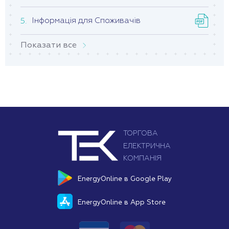
Інформація для Споживачів
Показати все
EnergyOnline в Google Play
EnergyOnline в App Store