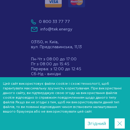
0 800 33 77 77
info@tek.energy
03150, м. Київ,
вул. Предславинська, 11,13
Пн-Чт з 08:00 до 17:00
Пт з 08:00 до 15:45
Перерва: з 12:00 до 12:45
Сб-Нд - вихідні
Цей сайт використовує файли cookie і схожі технології, щоб
Ми у соц мережах:
гарантувати максимальну зручність користувачам. При використанні
даного сайту, ви підтверджую свою згоду на використання файлів
cookie відповідно із справжнім повідомленням щодо даного типу
файлів Якщо ви не згодні з тим, щоб ми використовували даний тип
файлів, то ви повинні відповідним чином встановити налаштування
© 2020-2021 ТЕК
вашого браузера або не використовувати цей сайт.
Розроблено у WEZOM
Згідний