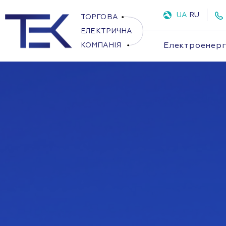
UA
RU
Електроенерг