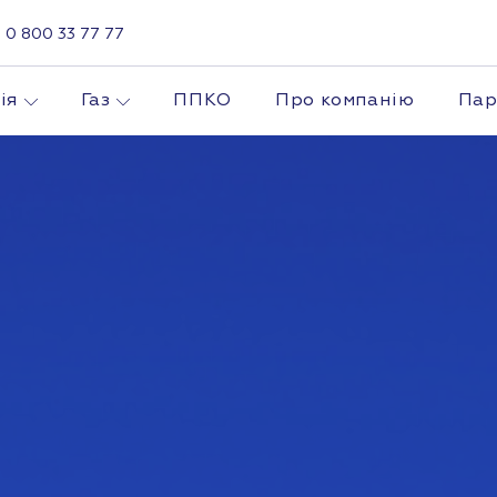
0 800 33 77 77
ія
Газ
ППКО
Про компанію
Пар