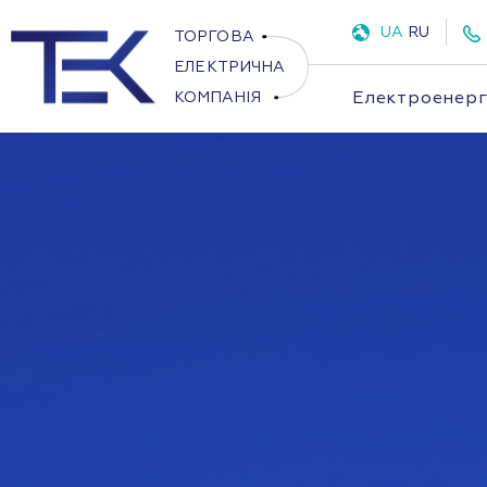
UA
RU
Електроенерг