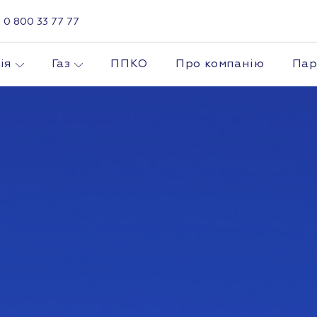
0 800 33 77 77
ія
Газ
ППКО
Про компанію
Пар