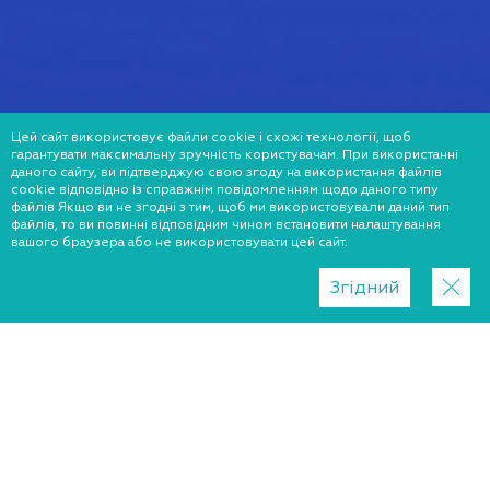
Цей сайт використовує файли cookie і схожі технології, щоб
гарантувати максимальну зручність користувачам. При використанні
даного сайту, ви підтверджую свою згоду на використання файлів
cookie відповідно із справжнім повідомленням щодо даного типу
файлів Якщо ви не згодні з тим, щоб ми використовували даний тип
файлів, то ви повинні відповідним чином встановити налаштування
вашого браузера або не використовувати цей сайт.
Згідний
Регион
Біла Церква
Київ
Львів
Хмельницький
Запоріжжя
Дніпро
Харків
Краматорськ