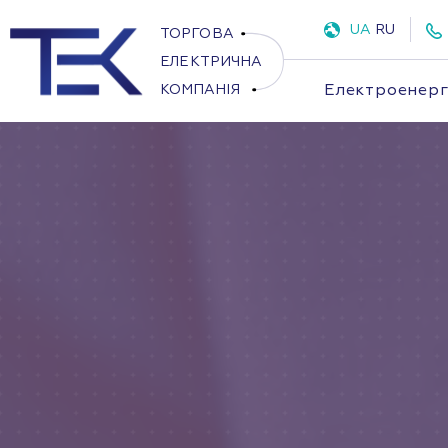
UA
RU
Електроенерг