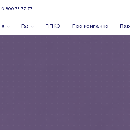
0 800 33 77 77
ія
Газ
ППКО
Про компанію
Пар