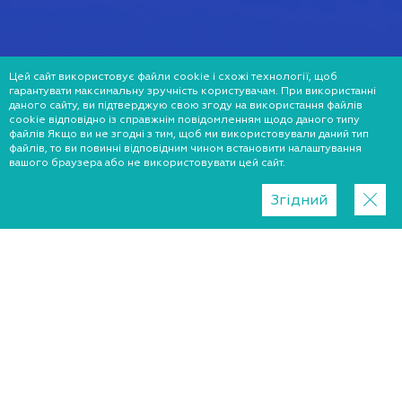
Цей сайт використовує файли cookie і схожі технології, щоб
гарантувати максимальну зручність користувачам. При використанні
даного сайту, ви підтверджую свою згоду на використання файлів
cookie відповідно із справжнім повідомленням щодо даного типу
файлів Якщо ви не згодні з тим, щоб ми використовували даний тип
файлів, то ви повинні відповідним чином встановити налаштування
вашого браузера або не використовувати цей сайт.
Згідний
Регион
Житомир
Київ
Львів
Хмельницький
Запоріжжя
Дніпро
Харків
Краматорськ
Ужгород
Миколаїв
Черкаси
Одеса
Вінниця