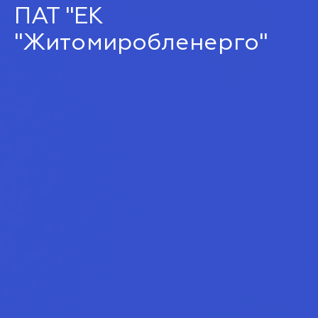
ПАТ "ЕК
"Житомиробленерго"