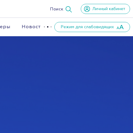
Личный кабинет
Поиск
неры
Новости
Режим для слабовидящих