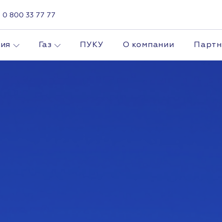
0 800 33 77 77
гия
Газ
ПУКУ
О компании
Парт