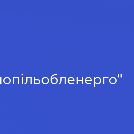
нопільобленерго"