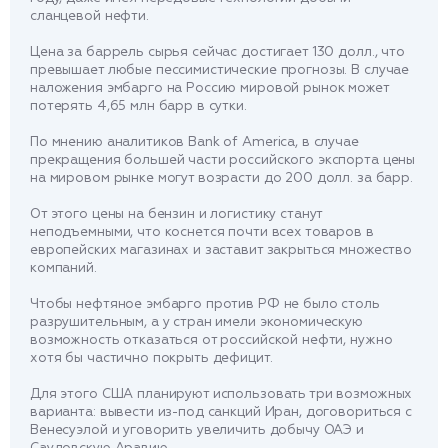
сланцевой нефти.
Цена за баррель сырья сейчас достигает 130 долл., что
превышает любые пессимистические прогнозы. В случае
наложения эмбарго на Россию мировой рынок может
потерять 4,65 млн барр в сутки.
По мнению аналитиков Bank of America, в случае
прекращения большей части российского экспорта цены
на мировом рынке могут возрасти до 200 долл. за барр.
От этого цены на бензин и логистику станут
неподъемными, что коснется почти всех товаров в
европейских магазинах и заставит закрыться множество
компаний.
Чтобы нефтяное эмбарго против РФ не было столь
разрушительным, а у стран имели экономическую
возможность отказаться от российской нефти, нужно
хотя бы частично покрыть дефицит.
Для этого США планируют использовать три возможных
варианта: вывести из-под санкций Иран, договориться с
Венесуэлой и уговорить увеличить добычу ОАЭ и
Саудовскую Аравию.