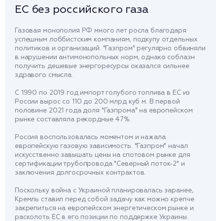
ЕС без российского газа
Газовая монополия РФ много лет росла благодаря
успешным лоббистским компаниям, подкупу отдельных
политиков и организаций. "Газпром" регулярно обвиняли
в нарушении антимонопольных норм, однако соблазн
получить дешевые энергоресурсы оказался сильнее
здравого смысла.
С 1990 по 2019 год импорт голубого топлива в ЕС из
России вырос со 110 до 200 млрд куб м. В первой
половине 2021 года доля "Газпрома" на европейском
рынке составляла рекордные 47%.
Россия воспользовалась моментом и нажала
европейскую газовую зависимость. "Газпром" начал
искусственно завышать цены на спотовом рынке для
сертификации трубопровода "Северный поток-2" и
заключения долгосрочных контрактов.
Поскольку война с Украиной планировалась заранее,
Кремль ставил перед собой задачу как можно крепче
закрепиться на европейском энергетическом рынке и
расколоть ЕС в его позиции по поддержке Украины.