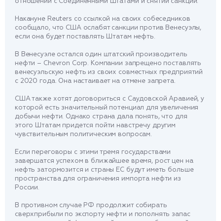
отношений с Соединенными Штатами и снятии санкций.
Накануне Reuters со ссылкой на своих собеседников
сообщало, что США ослабят санкции против Венесуэлы,
если она будет поставлять Штатам нефть.
В Венесуэле остался один штатский производитель
нефти – Chevron Corp. Компании запрещено поставлять
венесуэльскую нефть из своих совместных предприятий
с 2020 года. Она настаивает на отмене запрета.
США также хотят договориться с Саудовской Аравией, у
которой есть значительный потенциал для увеличения
добычи нефти. Однако страна дала понять, что для
этого Штатам придется пойти навстречу другим
чувствительным политическим вопросам.
Если переговоры с этими тремя государствами
завершатся успехом в ближайшее время, рост цен на
нефть затормозится и страны ЕС будут иметь больше
пространства для ограничения импорта нефти из
России.
В противном случае РФ продолжит собирать
сверхприбыли по экспорту нефти и пополнять запас