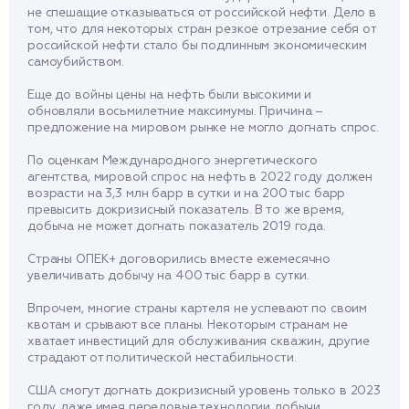
не спешащие отказываться от российской нефти. Дело в
том, что для некоторых стран резкое отрезание себя от
российской нефти стало бы подлинным экономическим
самоубийством.
Еще до войны цены на нефть были высокими и
обновляли восьмилетние максимумы. Причина –
предложение на мировом рынке не могло догнать спрос.
По оценкам Международного энергетического
агентства, мировой спрос на нефть в 2022 году должен
возрасти на 3,3 млн барр в сутки и на 200 тыс барр
превысить докризисный показатель. В то же время,
добыча не может догнать показатель 2019 года.
Страны ОПЕК+ договорились вместе ежемесячно
увеличивать добычу на 400 тыс барр в сутки.
Впрочем, многие страны картеля не успевают по своим
квотам и срывают все планы. Некоторым странам не
хватает инвестиций для обслуживания скважин, другие
страдают от политической нестабильности.
США смогут догнать докризисный уровень только в 2023
году, даже имея передовые технологии добычи