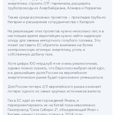
энергетики, строить СПГ-терминалы, расширять
трубопроводы из Азербайджана, Алжира и Норвегии.
Также среди возможных проектов – прокладка трубы из
Нигерии и расширение сотрудничества с Катаром.
На реализацию этих проектов нужно несколько лет, и в
настоящее время европейцам нужно найти надежную
опору для замены импортного голубого топлива. Это
может заставить ЕС обратить внимание на более
компромиссную атомную энергетику, уголь и
собственную добычу газа.
Хотя цифра 100 млрд куб м не очень реалистичная,
однако можно сказать, что Евросоюз выбрал свой курс,
и в дальнейшем доля России на европейском
энергетическом рынке будет однозначно уменьшаться.
Для России потеря 2/3 европейского рынка означает
потерю одного из самых крупных источников валюты.
Газ в ЕС идет из месторождений Ямала, и
переориентировать их на Китай пока невозможно.
Газопровод "Сила Сибири-2", объединяющий Ямал с
Китаем, начнут строить только в 2024 году.