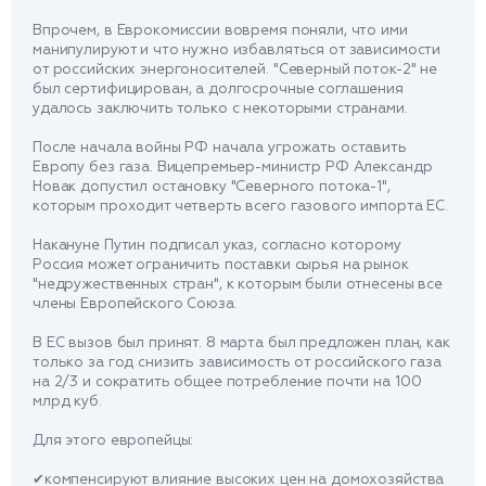
Впрочем, в Еврокомиссии вовремя поняли, что ими
манипулируют и что нужно избавляться от зависимости
от российских энергоносителей. "Северный поток-2" не
был сертифицирован, а долгосрочные соглашения
удалось заключить только с некоторыми странами.
После начала войны РФ начала угрожать оставить
Европу без газа. Вицепремьер-министр РФ Александр
Новак допустил остановку "Северного потока-1",
которым проходит четверть всего газового импорта ЕС.
Накануне Путин подписал указ, согласно которому
Россия может ограничить поставки сырья на рынок
"недружественных стран", к которым были отнесены все
члены Европейского Союза.
В ЕС вызов был принят. 8 марта был предложен план, как
только за год снизить зависимость от российского газа
на 2/3 и сократить общее потребление почти на 100
млрд куб.
Для этого европейцы:
✔компенсируют влияние высоких цен на домохозяйства