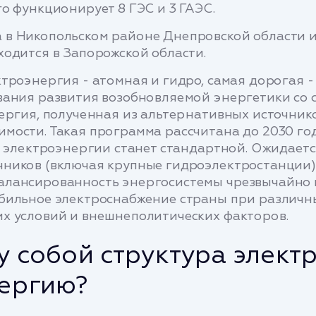
о функционирует 8 ГЭС и 3 ГАЭС.
​​в Никопольском районе Днепровской области и
ходится в Запорожской области.
роэнергия - атомная и гидро, самая дорогая - «
вания развития возобновляемой энергетики со 
нергия, полученная из альтернативных источник
мости. Такая программа рассчитана до 2030 го
й электроэнергии станет стандартной. Ожидается
ников (включая крупные гидроэлектростанции) 
алансированность энергосистемы чрезвычайно 
абильное электроснабжение страны при различн
х условий и внешнеполитических факторов.
у собой структура элект
нергию?