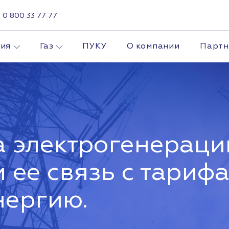
0 800 33 77 77
гия
Газ
ПУКУ
О компании
Парт
а электрогенераци
 ее связь с тариф
нергию.