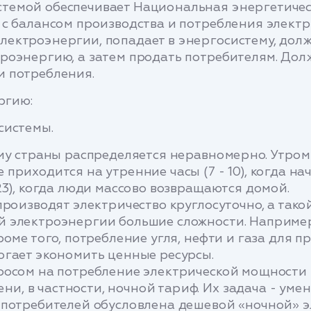
темой обеспечивает Национальная энергетичес
 с балансом производства и потребления элект
ектроэнергии, попадает в энергосистему, долж
роэнергию, а затем продать потребителям. Дол
и потребления.
ргию:
системы.
му страны распределяется неравномерно. Утром и
приходится на утренние часы (7 - 10), когда н
23), когда люди массово возвращаются домой.
производят электричество круглосуточно, а так
й электроэнергии большие сложности. Например
роме того, потребление угля, нефти и газа для
огает экономить ценные ресурсы.
росом на потребление электрической мощности 
, в частности, ночной тариф. Их задача - умен
 потребителей обусловлена ​​дешевой «ночной» 