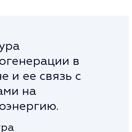
ура
огенерации в
е и ее связь с
ами на
оэнергию.
ура