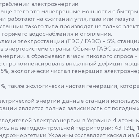
отреблении электроэнергии.
 чаще всего это маневренные мощности с быстр
ии работают на сжигании угля, газа или мазута.
станции такого типа производят не только элек
я горячего водоснабжения и отопления.
ючи электростанции (ГЭС / ГАЭС) - 5%, станции
в энергосистеме страны. Обычно ГАЭС закачива
нергии, а сбрасывают в часы пикового спроса - 
быстро компенсировать внезапный дефицит мощн
 5%, экологически чистая генерация электроэне
%, также экологически чистая генерация, котор
лектрической энергии данные станции использу
рации является полная зависимость от погодных
водителей электроэнергии в Украине: 4 атомны
ись на неподконтрольной территории; 43 ТЭЦ, 1
дроэнергетики Украины составляет каскад из 6