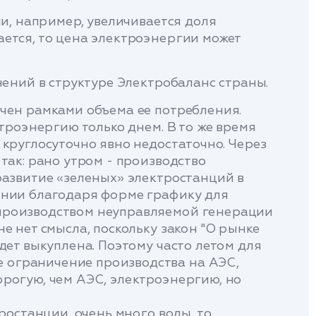
и, например, увеличивается доля
ется, то цена электроэнергии может
нений в структуре Электробаланс страны.
чен рамками объема ее потребления.
троэнергию только днем. В то же время
круглосуточно явно недостаточно. Через
так: рано утром - производство
развитие «зеленых» электростанций в
рнии благодаря форме графику для
 производством неуправляемой генерации
 нет смысла, поскольку закон "О рынке
дет выкуплена. Поэтому часто летом для
 ограничение производства на АЭС,
рогую, чем АЭС, электроэнергию, но
ростанции, очень много воды, то