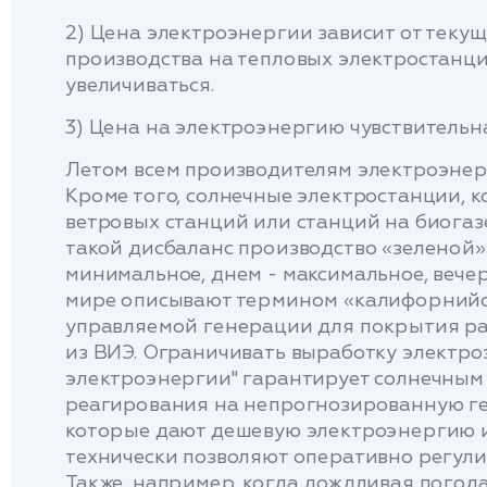
2) Цена электроэнергии зависит от текущ
производства на тепловых электростанци
увеличиваться.
3) Цена на электроэнергию чувствительн
Летом всем производителям электроэнерг
Кроме того, солнечные электростанции, к
ветровых станций или станций на биогаз
такой дисбаланс производство «зеленой»
минимальное, днем ​​- максимальное, веч
мире описывают термином «калифорнийск
управляемой генерации для покрытия ра
из ВИЭ. Ограничивать выработку электроэ
электроэнергии" гарантирует солнечным 
реагирования на непрогнозированную г
которые дают дешевую электроэнергию и 
технически позволяют оперативно регули
Также, например, когда дождливая погода