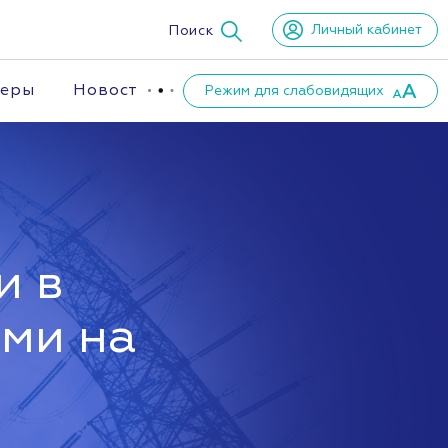
Личный кабинет
Поиск
неры
Новости
Режим для слабовидящих
и в
ами на