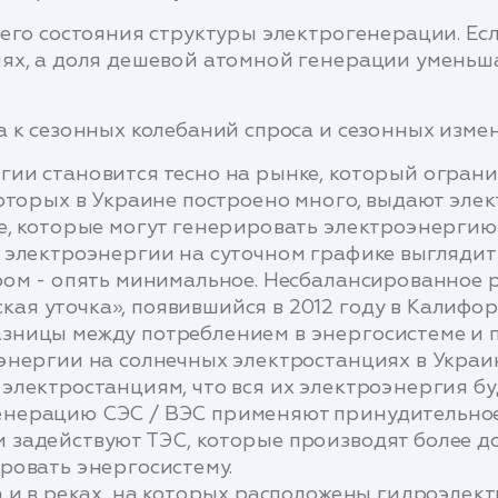
его состояния структуры электрогенерации. Есл
ях, а доля дешевой атомной генерации уменьша
а к сезонных колебаний спроса и сезонных изме
ии становится тесно на рынке, который ограни
оторых в Украине построено много, выдают элек
е, которые могут генерировать электроэнергию 
 электроэнергии на суточном графике выглядит 
ером - опять минимальное. Несбалансированное 
ая уточка», появившийся в 2012 году в Калифо
зницы между потреблением в энергосистеме и
нергии на солнечных электростанциях в Украине
электростанциям, что вся их электроэнергия бу
енерацию СЭС / ВЭС применяют принудительное
задействуют ТЭС, которые производят более до
ровать энергосистему.
 и в реках, на которых расположены гидроэлект