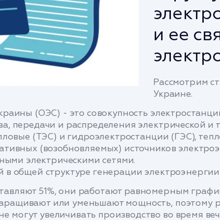
электр
и ее св
электр
Рассмотрим ст
Украине.
раины (ОЭС) - это совокупность электростанций
а, передачи и распределения электрической и 
ловые (ТЭС) и гидроэлектростанции (ГЭС), тепл
тивных (возобновляемых) источников электроэн
ьными электрическими сетями.
в общей структуре генерации электроэнергии в
тавляют 51%, они работают равномерным график
наращивают или уменьшают мощность, поэтому р
не могут увеличивать производство во время веч