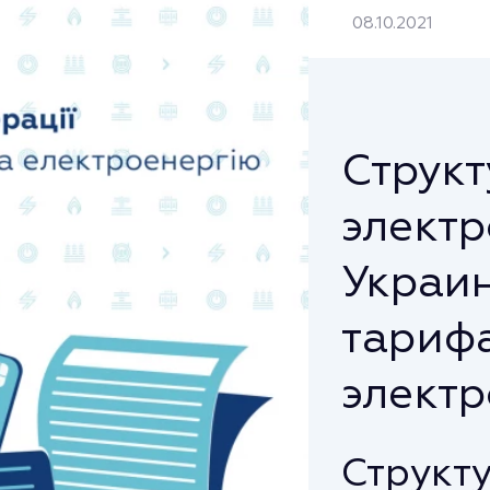
08.10.2021
Структ
электр
Украин
тариф
электр
Структ