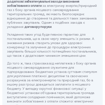
додаткові забезпечувальні заходи виконання
зобов’язання з оплати
за електричну енергію/природний
газ з боку органів місцевого самоврядування
територіальних громад, які мають безпосереднє
відношення до створення та діяльності таких замовників
публічних закупівель. Одним з подібних заходів є
укладення
договору поруки
.
Укладення таких угод буде певною гарантією для
постачальників, що в свою чергу зменшить їх ризики. А
зниження ризиків створить умови для здорової
конкуренції та залучення до процедури електронних
закупівель більшої кількості потенційних постачальників,
що також є додатковим чинником зменшення ціни.
До того ж, така страховка від неплатежів з боку органів
місцевого самоврядування служитиме для
підпорядкованих бюджетних установ суттєвим стимулом
для укріплення платіжної дисципліни та своєчасних
розрахунків за електроенергію та природний газ, бо в
іншому разі гроші доведеться заплатити із місцевого
бюджету. У випадку скрутної фінансової ситуації у
бюджетної установи об'єднана територіальна громада
виступатиме солідарним помічником, який допоможе
виконати зобов’язання з оплати спожитої електричної