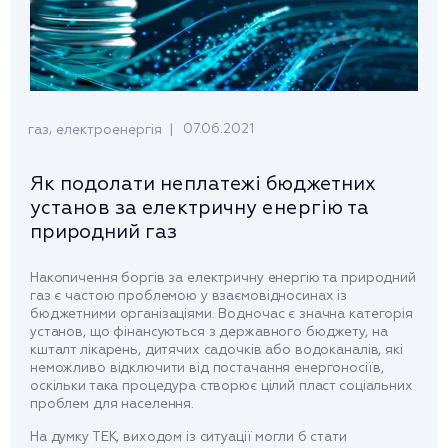
,
07.06.2021
газ
електроенергія
Як подолати неплатежі бюджетних
установ за електричну енергію та
природний газ
Накопичення боргів за електричну енергію та природний
газ є частою проблемою у взаємовідносинах із
бюджетними організаціями. Водночас є значна категорія
установ, що фінансуються з державного бюджету, на
кшталт лікарень, дитячих садочків або водоканалів, які
неможливо відключити від постачання енергоносіїв,
оскільки така процедура створює цілий пласт соціальних
проблем для населення.
На думку ТЕК, виходом із ситуації могли б стати