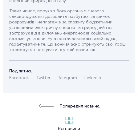
енергії чи природного газу.
Таким чином, порука з боку органів місцевого
самоврядування дозволить позбутися затримок
розрахунків і неплатежів за спожиту бюджетними
установами електричну енергію та природний газ і
застрахує від відключень енергоносіїв соціально
важливі установи. Ну а постачальникам такий підхід
гарантуватиме те, що вони вчасно отримують свої гроші
та зможуть інвестувати їх у свій розвиток.
Поділитись:
Facebook
Twitter
Telegram
Linkedin
Попередня новина
Всі новини