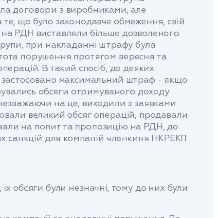
ла договори з виробниками, але
 те, що було законодавче обмеження, свій
 на РДН виставляли більше дозволеного.
групи, при накладанні штрафу була
тота порушення протягом вересня та
операцій. В такий спосіб, до деяких
о застосовано максимальний штраф - якщо
вувались обсяги отримуваного доходу.
 незважаючи на це, виходили з заявками
снювали великий обсяг операцій, продавали
вали на попит та пропозицію на РДН, до
их санкцій для компаній членкиня НКРЕКП
 їх обсяги були незначні, тому до них були