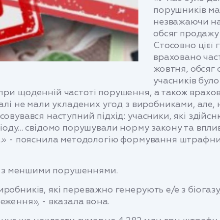
порушників ма
незважаючи на
обсяг продажу
Стосовно цієї 
враховано час
жовтня, обсяг 
учасників бул
при щоденній частоті порушення, а також врахо
галі не мали укладених угод з виробниками, але,
совувався наступний підхід: учасники, які здій
ріоду… свідомо порушували норму закону та впли
ії…» - пояснила методологію формування штрафн
в, з меншими порушеннями.
обників, які переважно генерують е/е з біогазу,
еження», - вказала вона.