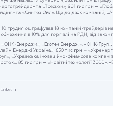
ланує ще накласти сумарно 4,282 млн грн штрафу 
ерготрейдер» та «Трескон», 901 тис грн – «Глоба
ейдінг» та «Синтез Ойл». Ще до двох компаній, 
р 10 грудня оштрафував 18 компаній-трейдерів н
обмеження в 10% для торгівлі на РДН, від закон
и «ОНК-Енерджи», «Екотеч Енерджі», «ОНК-Груп»,
лайн Енерджі Україна»; 850 тис грн – «Укренерг
уп», «Українська іноваційно-фінансова компанія»,
рсток», 85 тис грн – «Новітні технології 3000», «
Linkedin