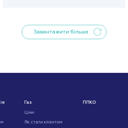
Завантажити більше
ія
Газ
ППКО
Ціни
ом
Як стати клієнтом