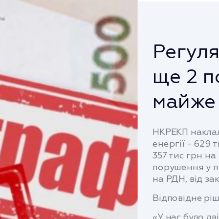
Регул
ще 2 п
майже 
НКРЕКП наклал
енергії - 629 
357 тис грн на
порушення у п
на РДН, від за
Відповідне ріш
«У нас було дв