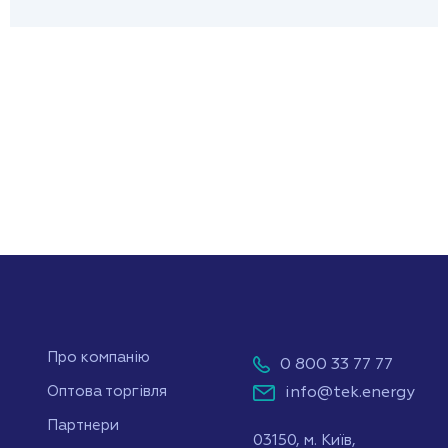
Про компанію
0 800 33 77 77
info@tek.energy
Оптова торгівля
Партнери
03150, м. Київ,