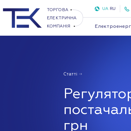
UA
RU
Електроенерг
Статті
Регулято
постачал
грн