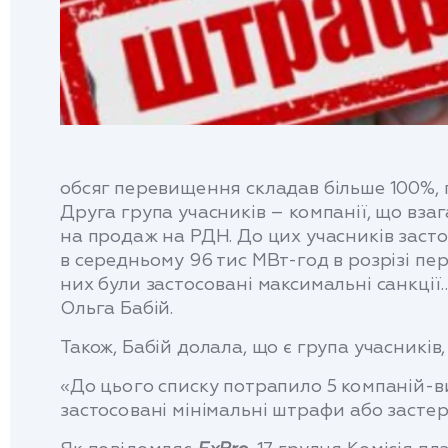
обсяг перевищення складав більше 100%, 
Друга група учасників – компанії, що вза
на продаж на РДН. До цих учасників засто
в середньому 96 тис МВт-год в розрізі пе
них були застосовані максимальні санкц
Ольга Бабій.
Також, Бабій долала, що є група учасникі
«До цього списку потрапило 5 компаній-вир
застосовані мінімальні штрафи або застер