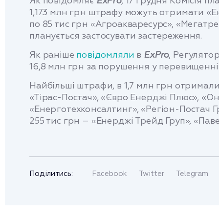
Як повідомляє
ExPro
, 17 грудня Комісія п
1,173 млн грн штрафу можуть отримати «Ен
по 85 тис грн «Агроакваресурс», «Мегатр
планується застосувати застереження.
Як раніше
повідомляли
в
ExPro
, Регулято
16,8 млн грн за порушення у перевищенні 
Найбільші штрафи, в 1,7 млн грн отримал
«Тірас-Постач», «Євро Енерджі Плюс», «Он
«Енерготехконсалтинг», «Регіон-Постач Гр
255 тис грн – «Енерджі Трейд Груп», «Паве
Поділитись:
Facebook
Twitter
Telegram