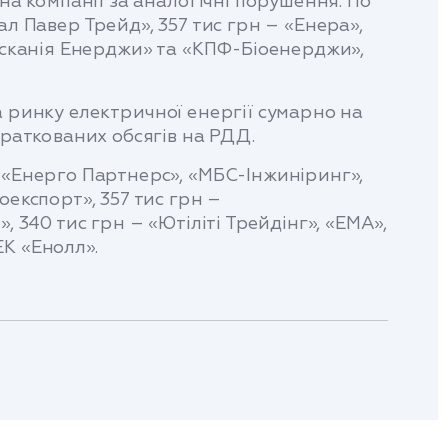
на компанії за аналогічні порушення. По
л Павер Трейд», 357 тис грн – «Енера»,
«Асканія Енерджи» та «КПФ-Біоенерджи»,
а ринку електричної енергії сумарно на
траткованих обсягів на РДД.
 «Енерго Партнерс», «МБС-Інжиніринг»,
оекспорт», 357 тис грн –
 340 тис грн – «Ютіліті Трейдінг», «ЕМА»,
ЕК «Енолл».