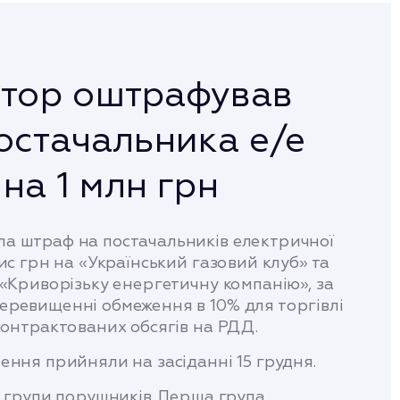
ятор оштрафував
остачальника е/е
на 1 млн грн
а штраф на постачальників електричної
тис грн на «Український газовий клуб» та
 «Криворізьку енергетичну компанію», за
еревищенні обмеження в 10% для торгівлі
контрактованих обсягів на РДД.
ення прийняли на засіданні 15 грудня.
і групи порушників. Перша група