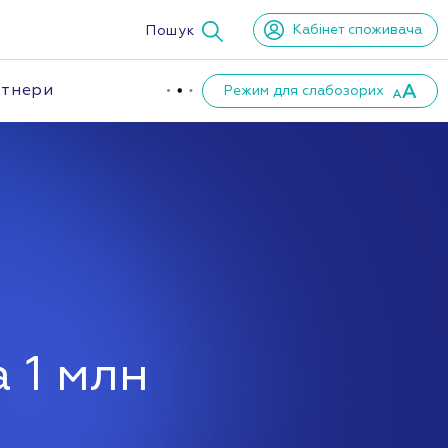
Кабінет споживача
Пошук
тнери
Режим для слабозорих
 1 млн