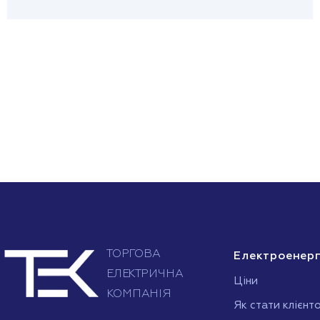
Електроенерг
Ціни
Як стати клієнт