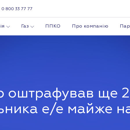
0 800 33 77 77
ія
Газ
ППКО
Про компанію
Пар
р оштрафував ще 2
ьника е/е майже на