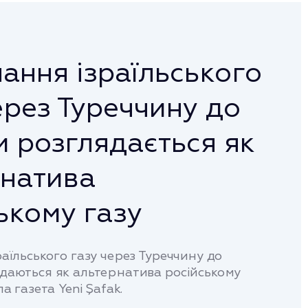
ання ізраїльського
ерез Туреччину до
 розглядається як
рнатива
ькому газу
аїльського газу через Туреччину до
даються як альтернатива російському
а газета Yeni Şafak.