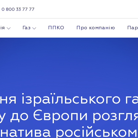
0 800 33 77 77
ія
Газ
ППКО
Про компанію
Пар
я ізраїльського г
у до Європи розгл
натива російськом