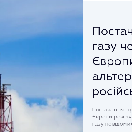
Постач
газу ч
Європи
альте
російс
Постачання ізр
Європи розгля
газу, повідомил