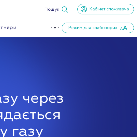
Кабінет споживача
Пошук
тнери
Режим для слабозорих
азу через
ядається
у газу