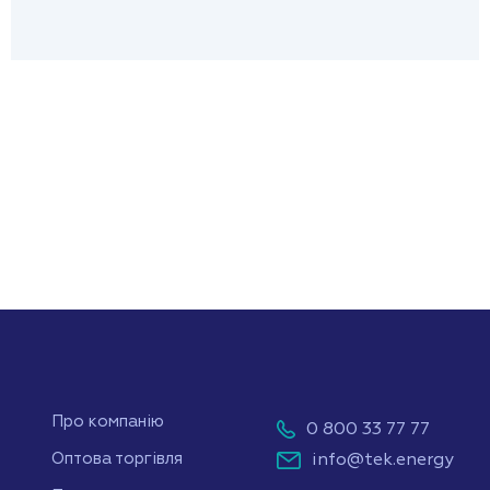
Про компанію
0 800 33 77 77
info@tek.energy
Оптова торгівля