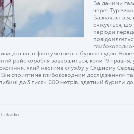
За даними газ
через Туреччи
Зазначається,
очікується, що
періоди перед
повідомляєтьс
глибоководном
ила до свого флоту четверте бурове судно. Нове
денний рейс корабля завершиться, коли 19 травня,
окоління, який нестиме службу у Східному Серед
біт. Він сприятиме глибоководним дослідженням 
бині до 3 тисяч 600 метрів, здатний бурити до 
Linkedin