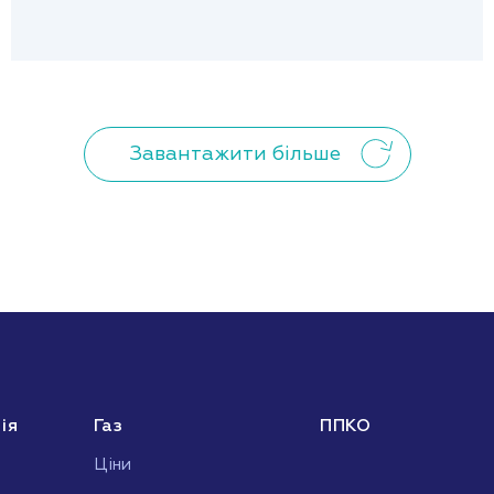
Завантажити більше
ія
Газ
ППКО
Ціни