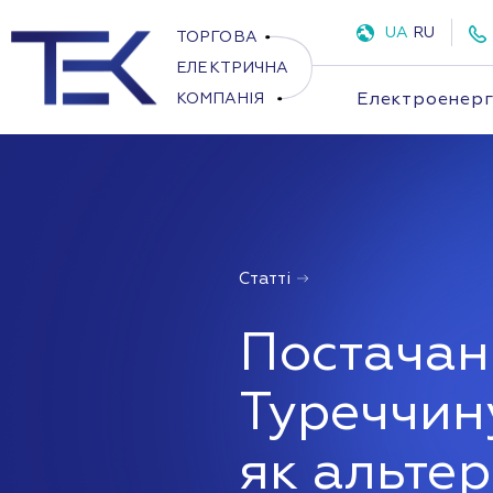
UA
RU
Електроенерг
Статті
Постачанн
Туреччин
як альтер