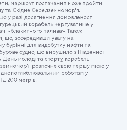
ети, маршрут постачання може пройти
ну та Східне Середземномор'я.
 що у разі досягнення домовленості
 турецький корабель чергуватиме у
ачі «блакитного палива». Також
я, що, зосередивши увагу на
у бурінні для видобутку нафти та
 бурове судно, що вирушило з Південної
 у День молоді та спорту, корабель
земномор'ї, розпочне свою першу місію у
та днопоглиблювальним роботам у
12 200 метрів.