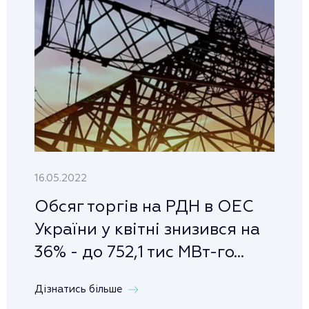
16.05.2022
Обсяг торгів на РДН в ОЕС
України у квітні знизився на
36% - до 752,1 тис МВт-го...
Дізнатись більше