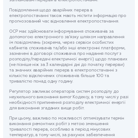
Повідомлення щодо аварійних перерв в
електропостачанні також мають містити інформацію про
прогнозований час відновлення електропостачання.
ОСР має здійснювати інформування споживачів за
допомогою електронного зв'язку шляхом направлення
їм повідомлень (зокрема, через сервіси особистих
кабінетів споживачів та/або інші електронні платформи,
зазначені в договорі споживача про надання послуг з
розподілу/передачі електричної енергії) щодо планових
(не пізніше ніж за 3 календарні дні до початку перерви)
та значних аварійних перерв в електропостачанні з
кількістю відключених споживачів більше 100 та
тривалістю понад одну годину.
Регулятор закликає операторів систем розподілу до
неухильного виконання вимог Кодексу, в тому числі у разі
необхідності припинення розподілу електричної енергії
для виконання згаданих вище робіт.
При цьому, важливо по можливості оптимізувати термін
виконання ремонтних робіт з метою зменшення
тривалості перерв, особливо в період мінусових
температур, в тому числі, за рахунок забезпечення