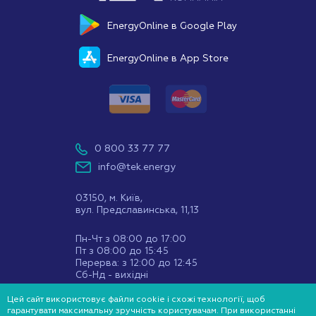
EnergyOnline в Google Play
EnergyOnline в App Store
0 800 33 77 77
info@tek.energy
03150, м. Київ,
вул. Предславинська, 11,13
Пн-Чт з 08:00 до 17:00
Пт з 08:00 до 15:45
Перерва: з 12:00 до 12:45
Сб-Нд - вихідні
Цей сайт використовує файли cookie і схожі технології, щоб
Ми у соц мережах:
гарантувати максимальну зручність користувачам. При використанні