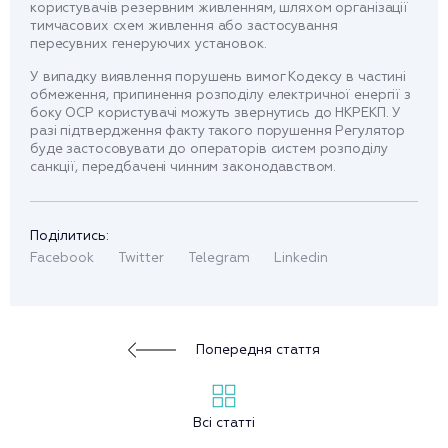
користувачів резервним живленням, шляхом організації
тимчасових схем живлення або застосування
пересувних генеруючих установок.
У випадку виявлення порушень вимог Кодексу в частині
обмеження, припинення розподілу електричної енергії з
боку ОСР користувачі можуть звернутись до НКРЕКП. У
разі підтвердження факту такого порушення Регулятор
буде застосовувати до операторів систем розподілу
санкції, передбачені чинним законодавством.
Поділитись:
Facebook
Twitter
Telegram
Linkedin
Попередня стаття
Всі статті