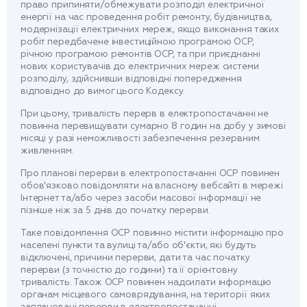
право припиняти/обмежувати розподіл електричної
енергії на час проведення робіт ремонту, будівництва,
модернізації електричних мереж, якщо виконання таких
робіт передбачене інвестиційною програмою ОСР,
річною програмою ремонтів ОСР, та при приєднанні
нових користувачів до електричних мереж системи
розподілу, здійснивши відповідні попередження
відповідно до вимог цього Кодексу.
При цьому, тривалість перерв в електропостачанні не
повинна перевищувати сумарно 8 годин на добу у зимові
місяці у разі неможливості забезпечення резервним
живленням.
Про планові перерви в електропостачанні ОСР повинен
обов'язково повідомляти на власному вебсайті в мережі
Інтернет та/або через засоби масової інформації не
пізніше ніж за 5 днів до початку перерви.
Таке повідомлення ОСР повинно містити інформацію про
населені пункти та вулиці та/або об'єкти, які будуть
відключені, причини перерви, дати та час початку
перерви (з точністю до години) та її орієнтовну
тривалість. Також ОСР повинен надсилати інформацію
органам місцевого самоврядування, на території яких
заплановані перерви в електропостачанні.