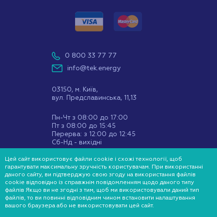
0 800 33 77 77
info@tek.energy
03150, м. Київ,
вул. Предславинська, 11,13
Пн-Чт з 08:00 до 17:00
Пт з 08:00 до 15:45
Перерва: з 12:00 до 12:45
Сб-Нд - вихідні
Цей сайт використовує файли cookie і схожі технології, щоб
Ми у соц мережах:
гарантувати максимальну зручність користувачам. При використанні
даного сайту, ви підтверджую свою згоду на використання файлів
cookie відповідно із справжнім повідомленням щодо даного типу
файлів Якщо ви не згодні з тим, щоб ми використовували даний тип
файлів, то ви повинні відповідним чином встановити налаштування
© 2020-2021 ТЕК
вашого браузера або не використовувати цей сайт.