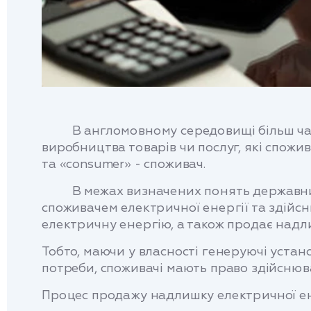
В англомовному середовищі більш частіш
виробництва товарів чи послуг, які спожи
та «consumer» - споживач.
В межах визначених понять державним з
споживачем електричної енергії та здійсн
електричну енергію, а також продає надлиш
Тобто, маючи у власності генеруючі устано
потреби, споживачі мають право здійснюв
Процес продажу надлишку електричної ен