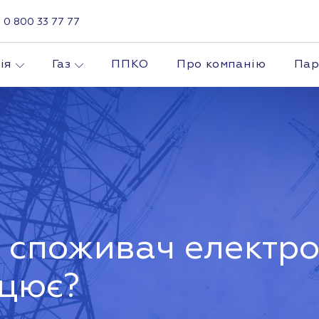
0 800 33 77 77
ія
Газ
ППКО
Про компанію
Пар
 споживач електрое
ацює?