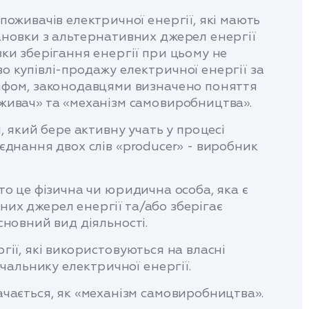
поживачів електричної енергії, які мають
ановки з альтернативних джерел енергії
ки зберігання енергії при цьому не
о купівлі-продажу електричної енергії за
ифом, законодавцями визначено поняття
живач» та «механізм самовиробництва».
який бере активну учать у процесі
оєднання двох слів «producer» - виробник
 це фізична чи юридична особа, яка є
них джерел енергії та/або зберігає
сновний вид діяльності.
гії, які використовуються на власні
чальнику електричної енергії.
ається, як «механізм самовиробництва».