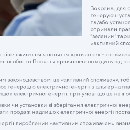
Зокрема, для с
генеруючі уст
та/або установ
отримали прав
"зеленим" тар
«активний спо
е вживається поняття «prosumer» - споживач, 
ває особисто. Поняття «prosumer» походить від п
аконодавством, це «активний споживач», тобто
ює генерацію електричної енергії з альтернатив
ок електричної енергії, при умові що це не її о
вки чи установки зі зберігання електричної енер
ати продаж надлишок електричної енергії поста
ергії виробленим «активним споживачем» визнач