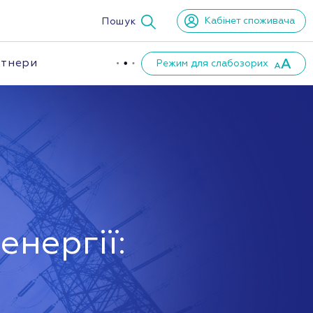
Кабінет споживача
Пошук
тнери
Режим для слабозорих
нергії: