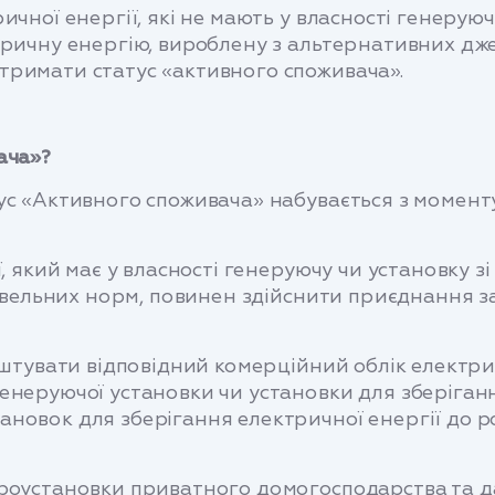
ичної енергії, які не мають у власності генерую
ричну енергію, вироблену з альтернативних джере
тримати статус «активного споживача».
ача»?
ус «Активного споживача» набувається з момент
, який має у власності генеруючу чи установку зі 
удівельних норм, повинен здійснити приєднання 
аштувати відповідний комерційний облік електри
неруючої установки чи установки для зберігання
новок для зберігання електричної енергії до р
роустановки приватного домогосподарства та да