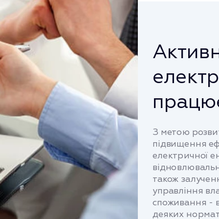
Актив
електр
працю
З метою розви
підвищення еф
електричної ен
відновлювальни
також залученн
управління вл
споживання - 
деяких нормат