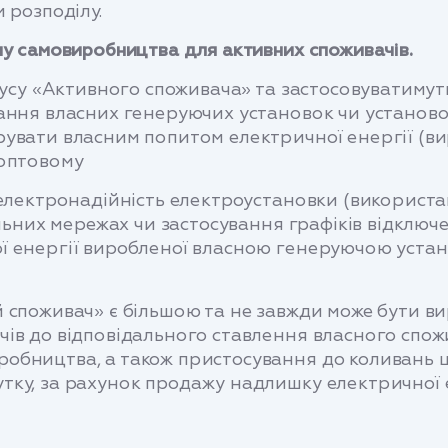
 розподілу.
му самовиробництва для активних споживачів.
атусу «Активного споживача» та застосовуватим
ання власних генеруючих установок чи установок
увати власним попитом електричної енергії (ви
 оптовому
 електронадійність електроустановки (використан
ільних мережах чи застосування графіків відключ
ї енергії виробленої власною генеруючою устан
 споживач» є більшою та не завжди може бути ви
ів до відповідального ставлення власного спож
обництва, а також пристосування до коливань ц
ку, за рахунок продажу надлишку електричної е