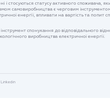
жені і стосуються статусу активного споживача, я
ізмом самовиробництва є черговим інструменто
ричної енергії, впливати на вартість та попит с
е інструмент спонукання до відповідального від
о екологічного виробництва електричної енергії.
Linkedin