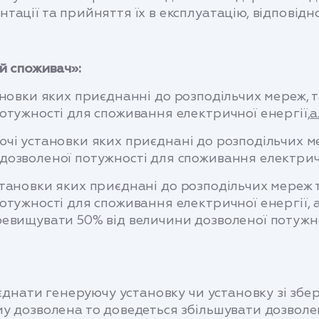
ації та прийняття їх в експлуатацію, відповідн
й споживач»:
новки яких приєднанні до розподільчих мереж, 
отужності для споживання електричної енергії,
а
і установки яких приєднані до розподільчих ме
дозволеної потужності для споживання електрич
тановки яких приєднані до розподільчих мереж 
тужності для споживання електричної енергії, а
ревищувати 50% від величини дозволеної потужн
нати генеруючу установку чи установку зі збер
у дозволена то доведеться збільшувати дозволен