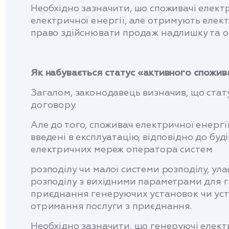
Необхідно зазначити, шо споживачі електр
електричної енергії, але отримують елект
право здійснювати продаж надлишку та о
Як набувається статус «активного спожив
Загалом, законодавець визначив, що стат
договору.
Але до того, споживач електричної енергії
введені в експлуатацію, відповідно до б
електричних мереж оператора систем
розподілу чи малої системи розподілу, ул
розподілу з вихідними параметрами для ге
приєднання генеруючих установок чи уста
отримання послуги з приєднання.
Необхідно зазначити, що генеруючі елект