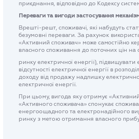
приєднання, відповідно до Кодексу систем
Переваги та вигоди застосування механіз
Врешті-решт, споживачі, які набудуть ст
безумовні переваги. За рахунок використ
«Активний споживач» може самостійно кер
власного споживання до поточних цін на
ринку електричної енергії), підвищувати
відсутності електричної енергії в розпод
доходу від продажу надлишку електрично
електричної енергії.
При цьому, вигода яку отримує «Активний
«Активного споживача» спонукає споживач
енергоощадного та електронадійного вир
ринку з метою отримання власного прибут