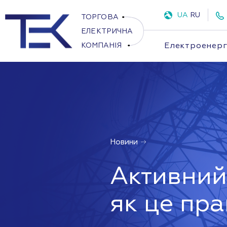
UA
RU
Електроенерг
Новини
Активний
як це пр