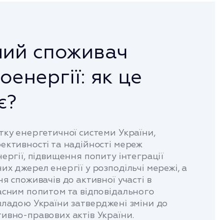
ний споживач
оенергії: як це
є?
тку енергетичної системи України,
ективності та надійності мереж
ергії, підвищення попиту інтеграції
х джерел енергії у розподільчі мережі, а
я споживачів до активної участі в
асним попитом та відповідального
владою України затверджені зміни до
ивно-правових актів України.