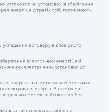
чих установок чи установок зі зберігання
л енергії, від третіх осіб, також мають
у укладання договору відповідного
зберігання електричної енергії, які
зазначених електричних установок до
чної енергії та отримати паспорт точки
 електричної енергії. В такому разі,
озподільчих мереж здійснюється без
хові сонячні електростанції не